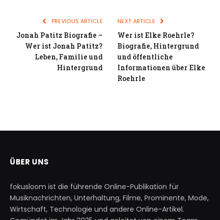
PREVIOUS ARTICLE
NEXT ARTICLE
Jonah Patitz Biografie –
Wer ist Elke Roehrle?
Wer ist Jonah Patitz?
Biografie, Hintergrund
Leben, Familie und
und öffentliche
Hintergrund
Informationen über Elke
Roehrle
ÜBER UNS
fokusloom ist die führende Online-Publikation für
Musiknachrichten, Unterhaltung, Filme, Prominente, Mode,
Wirtschaft, Technologie und andere Online-Artikel.