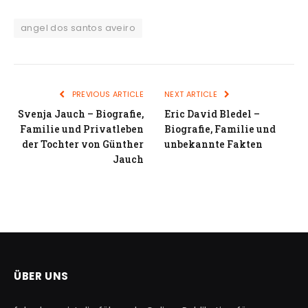
angel dos santos aveiro
PREVIOUS ARTICLE
NEXT ARTICLE
Svenja Jauch – Biografie,
Eric David Bledel –
Familie und Privatleben
Biografie, Familie und
der Tochter von Günther
unbekannte Fakten
Jauch
ÜBER UNS