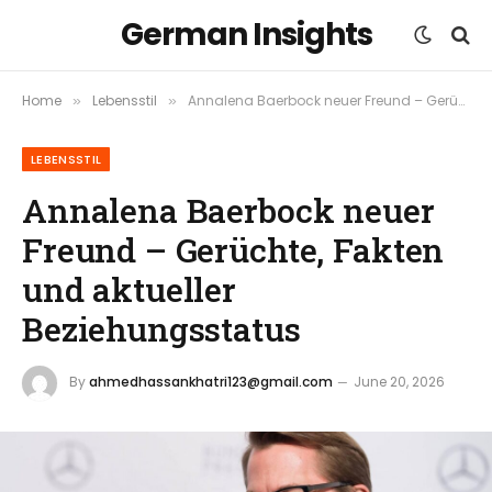
German Insights
Home
Lebensstil
Annalena Baerbock neuer Freund – Gerüchte, Fakten und aktueller Beziehungsstatus
»
»
LEBENSSTIL
Annalena Baerbock neuer
Freund – Gerüchte, Fakten
und aktueller
Beziehungsstatus
By
ahmedhassankhatri123@gmail.com
June 20, 2026