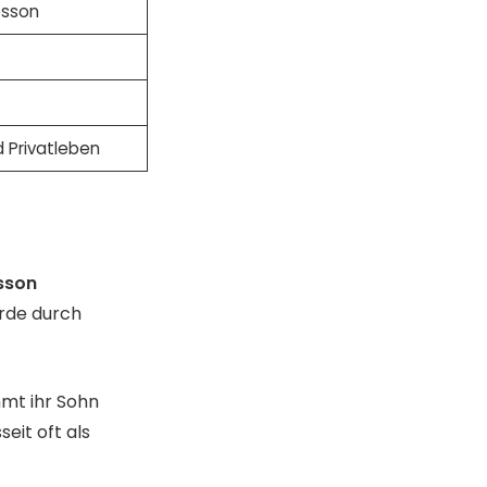
esson
d Privatleben
n
sson
urde durch
mmt ihr Sohn
eit oft als