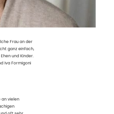
lche Frau an der
cht ganz einfach,
Ehen und Kinder.
nd Iva Formigoni
 an vielen
achigen
und oft sehr