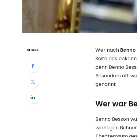
Wer nach
Benno 
SHARE
Seite des bekannt
denn Benno Besso
Besonders oft we
genannt
Wer war B
Benno Besson wur
wichtigen Bühnen
Theaterraum gesch