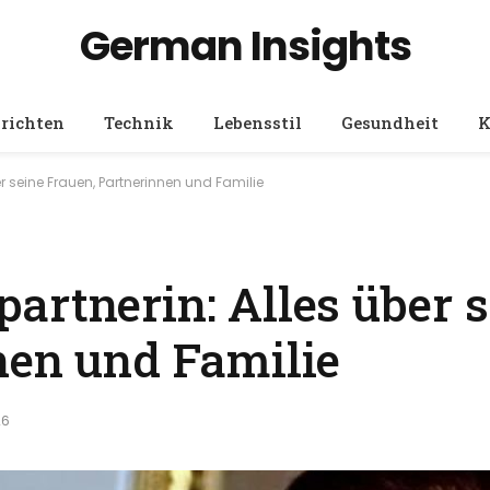
German Insights
richten
Technik
Lebensstil
Gesundheit
K
r seine Frauen, Partnerinnen und Familie
artnerin: Alles über s
nen und Familie
26