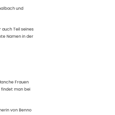
halbach und
r auch Teil seines
nte Namen in der
 Manche Frauen
 findet man bei
tnerin von Benno