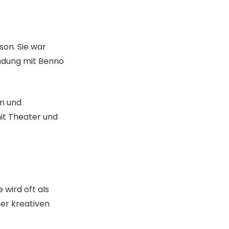
son. Sie war
indung mit Benno
in und
it Theater und
 wird oft als
er kreativen