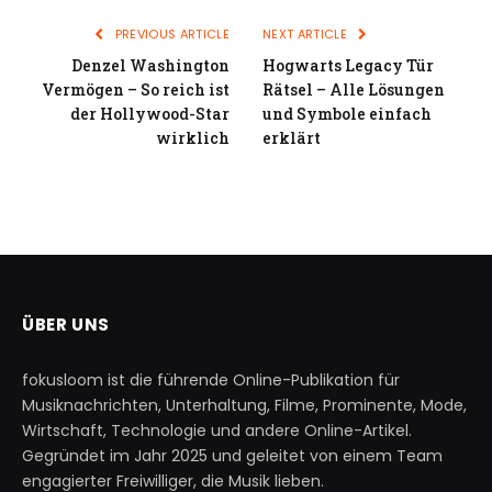
PREVIOUS ARTICLE
NEXT ARTICLE
Denzel Washington
Hogwarts Legacy Tür
Vermögen – So reich ist
Rätsel – Alle Lösungen
der Hollywood-Star
und Symbole einfach
wirklich
erklärt
ÜBER UNS
fokusloom ist die führende Online-Publikation für
Musiknachrichten, Unterhaltung, Filme, Prominente, Mode,
Wirtschaft, Technologie und andere Online-Artikel.
Gegründet im Jahr 2025 und geleitet von einem Team
engagierter Freiwilliger, die Musik lieben.