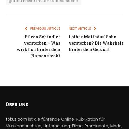
gerald heiser mutter todesursache
PREVIOUS ARTICLE
NEXT ARTICLE
Eileen Schindler
Lothar Matthäus’ Sohn
verstorben – Was
verstorben? Die Wahrheit
wirklich hinter dem
hinter dem Gerücht
Namen steckt
ÜBER UNS
fokusloom ist die führende Online-Publikation für
Musiknachrichten, Unterhaltung, Filme, Prominente, Mode,