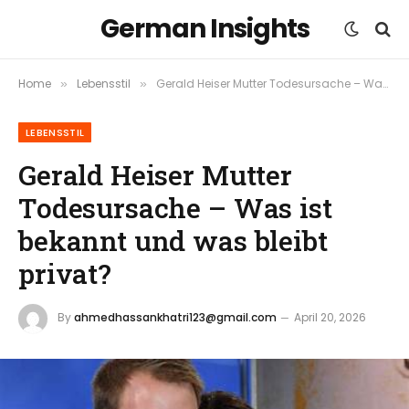
German Insights
Home
Lebensstil
Gerald Heiser Mutter Todesursache – Was ist bekannt und was bleibt privat?
»
»
LEBENSSTIL
Gerald Heiser Mutter
Todesursache – Was ist
bekannt und was bleibt
privat?
By
ahmedhassankhatri123@gmail.com
April 20, 2026