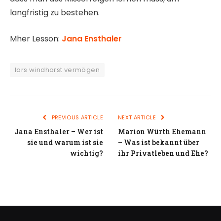
langfristig zu bestehen.
Mher Lesson:
Jana Ensthaler
lars windhorst vermögen
PREVIOUS ARTICLE
NEXT ARTICLE
Jana Ensthaler – Wer ist
Marion Würth Ehemann
sie und warum ist sie
– Was ist bekannt über
wichtig?
ihr Privatleben und Ehe?