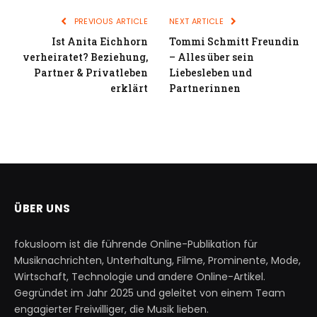
PREVIOUS ARTICLE
NEXT ARTICLE
Ist Anita Eichhorn
Tommi Schmitt Freundin
verheiratet? Beziehung,
– Alles über sein
Partner & Privatleben
Liebesleben und
erklärt
Partnerinnen
ÜBER UNS
fokusloom ist die führende Online-Publikation für
Musiknachrichten, Unterhaltung, Filme, Prominente, Mode,
Wirtschaft, Technologie und andere Online-Artikel.
Gegründet im Jahr 2025 und geleitet von einem Team
engagierter Freiwilliger, die Musik lieben.