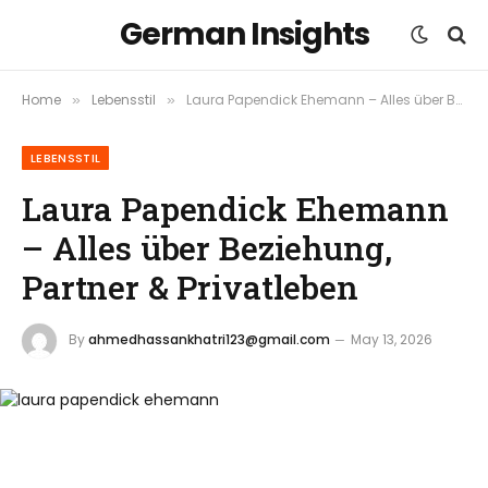
German Insights
Home
Lebensstil
Laura Papendick Ehemann – Alles über Beziehung, Partner & Privatleben
»
»
LEBENSSTIL
Laura Papendick Ehemann
– Alles über Beziehung,
Partner & Privatleben
By
ahmedhassankhatri123@gmail.com
May 13, 2026