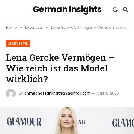
German Insights
Home
Lebensstil
Lena Gercke Vermögen – Wie reich ist das Model wirklich?
»
»
LEBENSSTIL
Lena Gercke Vermögen –
Wie reich ist das Model
wirklich?
By
ahmedhassankhatri123@gmail.com
April 18, 2026