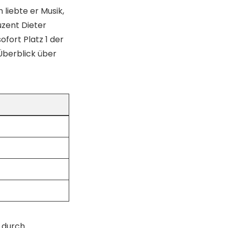
liebte er Musik,
uzent Dieter
ofort Platz 1 der
 Überblick über
 durch