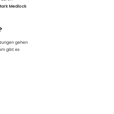
ark Medlock
?
tzungen gehen
um gibt es