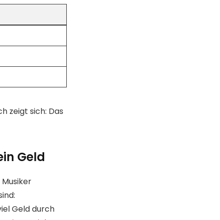
h zeigt sich: Das
ein Geld
 Musiker
ind:
iel Geld durch