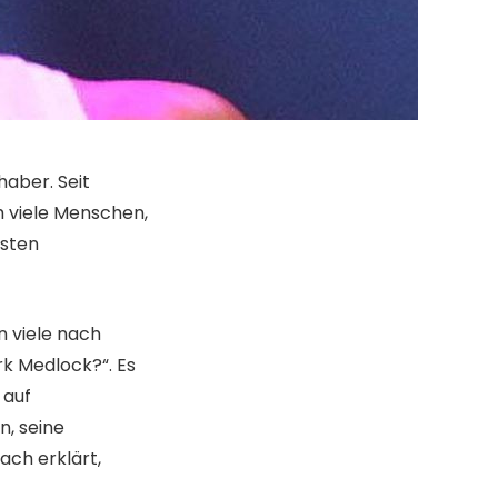
haber. Seit
h viele Menschen,
hsten
n viele nach
k Medlock?“. Es
 auf
n, seine
ach erklärt,