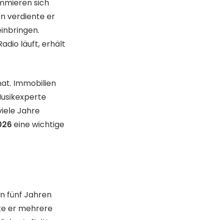
mmieren sich
en verdiente er
inbringen.
dio läuft, erhält
hat. Immobilien
 Musikexperte
iele Jahre
026
eine wichtige
n fünf Jahren
hte er mehrere