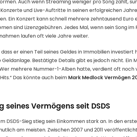
ormen. Auch wenn Streaming weniger pro Song zahlt, su
. Konzerte und Live-Auftritte In seinen erfolgreichen Jahr
een. Ein Konzert kann schnell mehrere zehntausend Euro e
men sind Lizenzgebühren. Jedes Mal, wenn sein Song im Ra
nnahmen laufen oft viele Jahre weiter.
 dass er einen Teil seines Geldes in Immobilien investiert 
e Geldanlage. Bestätigte Details gibt es jedoch nicht. Ein
 „Wer mehrere Nummer-1-Alben hatte, verdient oft noch v
 Hits.“ Das könnte auch beim
Mark Medlock Vermögen 2
g seines Vermögens seit DSDS
em DSDS-Sieg stieg sein Einkommen stark an. In den erste
mutlich am meisten. Zwischen 2007 und 2011 veröffentlic