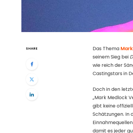
Das Thema
Mark
SHARE
seinem Sieg bei
D
wie reich der Sän
Castingstars in D
Doch in den letz
„Mark Medlock V
gibt keine offizi
Schätzungen. In 
Einnahmequellen u
damit es jeder g