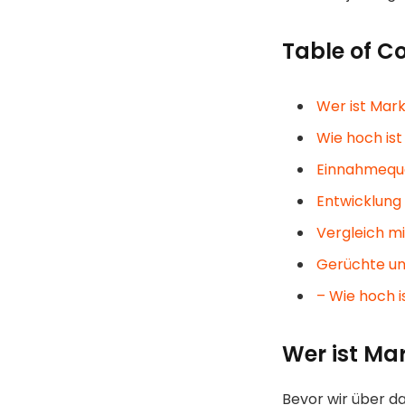
Table of C
Wer ist Mark
Wie hoch is
Einnahmeque
Entwicklung
Vergleich m
Gerüchte un
– Wie hoch 
Wer ist Ma
Bevor wir über d