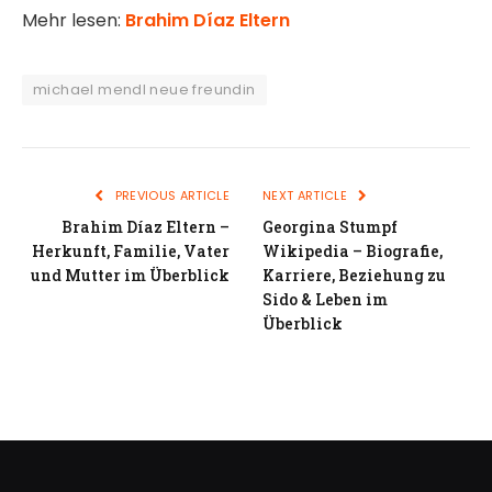
Mehr lesen:
Brahim Díaz Eltern
michael mendl neue freundin
PREVIOUS ARTICLE
NEXT ARTICLE
Brahim Díaz Eltern –
Georgina Stumpf
Herkunft, Familie, Vater
Wikipedia – Biografie,
und Mutter im Überblick
Karriere, Beziehung zu
Sido & Leben im
Überblick