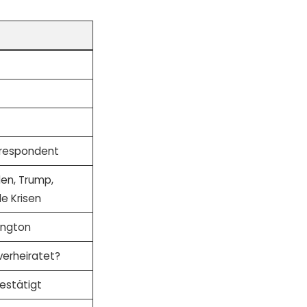
orrespondent
len, Trump,
e Krisen
ington
verheiratet?
bestätigt