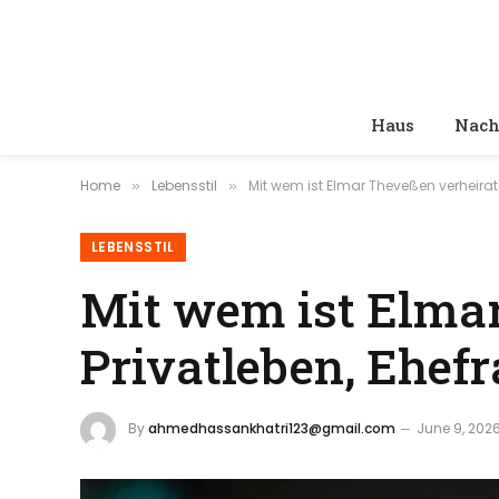
Haus
Nach
Home
Lebensstil
Mit wem ist Elmar Theveßen verheirat
»
»
LEBENSSTIL
Mit wem ist Elmar
Privatleben, Ehef
By
ahmedhassankhatri123@gmail.com
June 9, 202