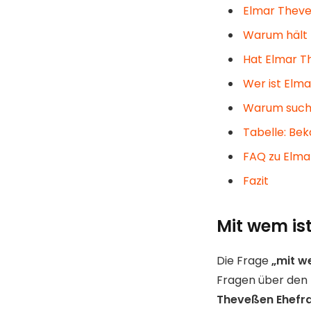
Elmar Theve
Warum hält 
Hat Elmar T
Wer ist Elma
Warum suche
Tabelle: Be
FAQ zu Elma
Fazit
Mit wem is
Die Frage
„mit w
Fragen über den 
Theveßen Ehefr