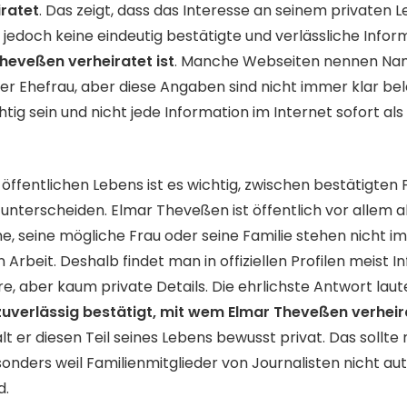
ratet
. Das zeigt, dass das Interesse an seinem privaten L
s jedoch keine eindeutig bestätigte und verlässliche Infor
heveßen verheiratet ist
. Manche Webseiten nennen Na
er Ehefrau, aber diese Angaben sind nicht immer klar bel
htig sein und nicht jede Information im Internet sofort als
öffentlichen Lebens ist es wichtig, zwischen bestätigten
unterscheiden. Elmar Theveßen ist öffentlich vor allem al
e, seine mögliche Frau oder seine Familie stehen nicht i
n Arbeit. Deshalb findet man in offiziellen Profilen meist 
re, aber kaum private Details. Die ehrlichste Antwort lau
 zuverlässig bestätigt, mit wem Elmar Theveßen verheira
hält er diesen Teil seines Lebens bewusst privat. Das sollt
onders weil Familienmitglieder von Journalisten nicht au
d.