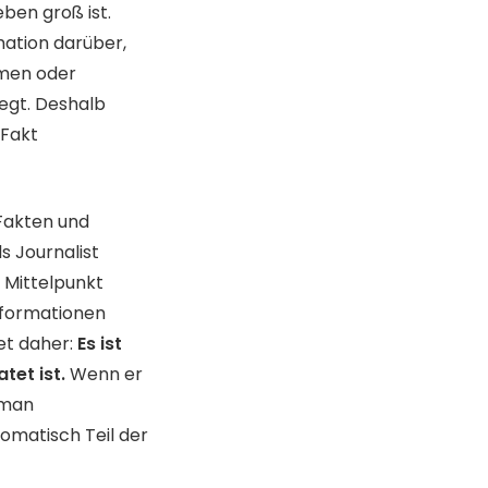
eben groß ist.
mation darüber,
men oder
egt. Deshalb
 Fakt
 Fakten und
s Journalist
m Mittelpunkt
Informationen
tet daher:
Es ist
tet ist.
Wenn er
e man
tomatisch Teil der