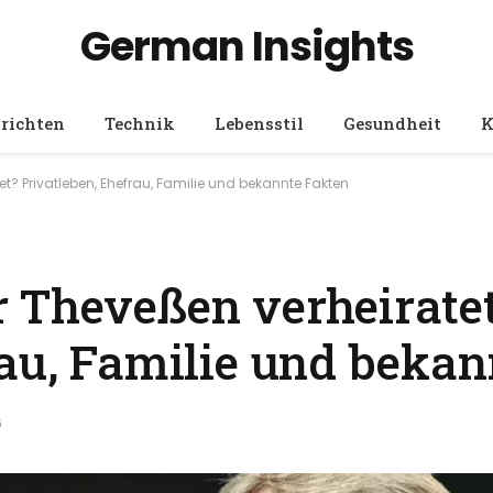
German Insights
richten
Technik
Lebensstil
Gesundheit
K
et? Privatleben, Ehefrau, Familie und bekannte Fakten
 Theveßen verheirate
rau, Familie und bekan
6