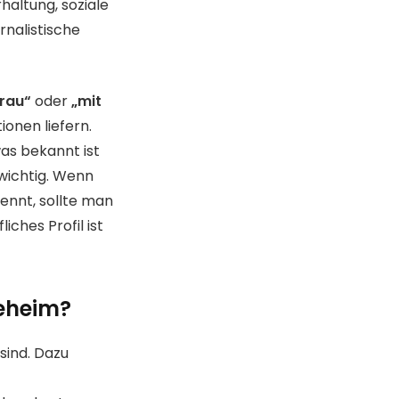
haltung, soziale
rnalistische
rau“
oder
„mit
ionen liefern.
was bekannt ist
wichtig. Wenn
nennt, sollte man
ches Profil ist
geheim?
sind. Dazu