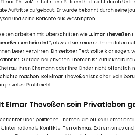
. Elmar Theveßen hat seine Bekanntheit nicht durch Unter
te Auftritte aufgebaut. Er wurde bekannt durch seine jou
lysen und seine Berichte aus Washington.
eiten arbeiten mit Überschriften wie
„Elmar Theveßen F
heveßen verheiratet“
, obwohl sie keine sicheren Informat
nnen Leser verwirren. Ein seriöser Text sollte klar sagen, 
kannt ist. Gerade bei privaten Themen ist Zurückhaltung 
Ehefrau, ihren Ehemann oder ihre Kinder nicht öffentlich 
hichte machen. Bei Elmar Theveßen ist sicher: Sein berufli
in privates Profil nicht.
 Elmar Theveßen sein Privatleben 
erichtet über politische Themen, die oft sehr emotional 
k, internationale Konflikte, Terrorismus, Extremismus und