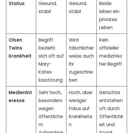
Status
Gesund,
Gesund,
Beide
stabil
stabil
leben ein
privates
Leben
Olsen
Begriff
Wird
Kein
Twins
bezieht
fälschlicher
offizieller
Krankheit
sich oft auf
weise auch
medizinisc
Mary-
ihr
her Begriff
Kates
zugeschrie
Essstörung
ben
Medienint
Sehr hoch,
Hoch, aber
Gerüchte
eresse
besonders
weniger
entstehen
wegen
Fokus auf
oft durch
öffentliche
Krankheite
Öffentlichk
m
n
eit und
Aufwachse
Social