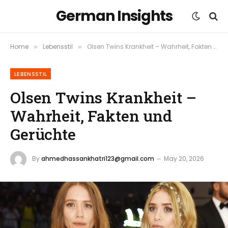
German Insights
Home
Lebensstil
Olsen Twins Krankheit – Wahrheit, Fakten und Gerüchte
»
»
LEBENSSTIL
Olsen Twins Krankheit –
Wahrheit, Fakten und
Gerüchte
By
ahmedhassankhatri123@gmail.com
May 20, 2026