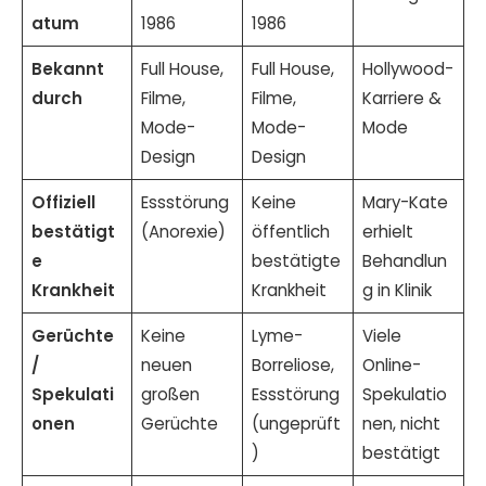
atum
1986
1986
Bekannt
Full House,
Full House,
Hollywood-
durch
Filme,
Filme,
Karriere &
Mode-
Mode-
Mode
Design
Design
Offiziell
Essstörung
Keine
Mary-Kate
bestätigt
(Anorexie)
öffentlich
erhielt
e
bestätigte
Behandlun
Krankheit
Krankheit
g in Klinik
Gerüchte
Keine
Lyme-
Viele
/
neuen
Borreliose,
Online-
Spekulati
großen
Essstörung
Spekulatio
onen
Gerüchte
(ungeprüft
nen, nicht
)
bestätigt