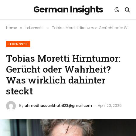
German Insights
Home
Lebensstil
Tobias Moretti Hirntumor: Gerücht oder Wahrheit? Was wirklich dahinter steckt
»
»
LEBENSSTIL
Tobias Moretti Hirntumor:
Gerücht oder Wahrheit?
Was wirklich dahinter
steckt
By
ahmedhassankhatri123@gmail.com
April 20, 2026