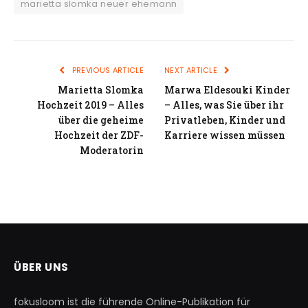
marietta slomka neuer ehemann
PREVIOUS ARTICLE
NEXT ARTICLE
Marietta Slomka
Marwa Eldesouki Kinder
Hochzeit 2019 – Alles
– Alles, was Sie über ihr
über die geheime
Privatleben, Kinder und
Hochzeit der ZDF-
Karriere wissen müssen
Moderatorin
ÜBER UNS
fokusloom ist die führende Online-Publikation für