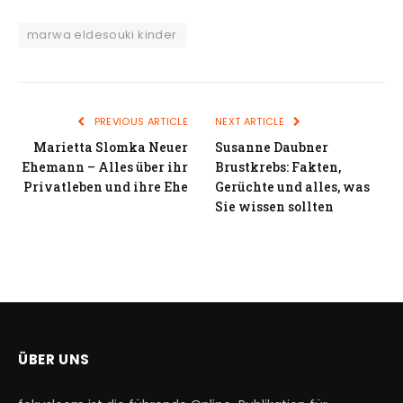
marwa eldesouki kinder
PREVIOUS ARTICLE
NEXT ARTICLE
Marietta Slomka Neuer
Susanne Daubner
Ehemann – Alles über ihr
Brustkrebs: Fakten,
Privatleben und ihre Ehe
Gerüchte und alles, was
Sie wissen sollten
ÜBER UNS